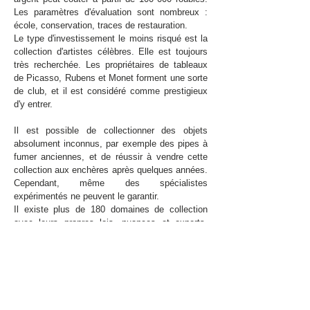
Les paramètres d'évaluation sont nombreux :
école, conservation, traces de restauration.
Le type d'investissement le moins risqué est la
collection d'artistes célèbres. Elle est toujours
très recherchée. Les propriétaires de tableaux
de Picasso, Rubens et Monet forment une sorte
de club, et il est considéré comme prestigieux
d'y entrer.
Il est possible de collectionner des objets
absolument inconnus, par exemple des pipes à
fumer anciennes, et de réussir à vendre cette
collection aux enchères après quelques années.
Cependant, même des spécialistes
expérimentés ne peuvent le garantir.
Il existe plus de 180 domaines de collection
avec leurs propres lois, nuances et experts.
Numismatique, philatélie, peinture, archéologie.
Certains types de collection ressemblent à un
diagnostic : scripophilie, bonistique, philatélie,
philophonie, bricophilie, philuménie,
tyrosémiophilie, conchiophilie.
Si vous avez les moyens financiers et que vous