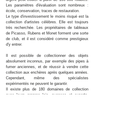
Les paramètres d'évaluation sont nombreux :
école, conservation, traces de restauration.
Le type d'investissement le moins risqué est la
collection d'artistes célèbres. Elle est toujours
très recherchée. Les propriétaires de tableaux
de Picasso, Rubens et Monet forment une sorte
de club, et il est considéré comme prestigieux
d'y entrer.
Il est possible de collectionner des objets
absolument inconnus, par exemple des pipes à
fumer anciennes, et de réussir à vendre cette
collection aux enchères après quelques années.
Cependant, même des spécialistes
expérimentés ne peuvent le garantir.
Il existe plus de 180 domaines de collection
avec leurs propres lois, nuances et experts.
Numismatique, philatélie, peinture, archéologie.
Certains types de collection ressemblent à un
diagnostic : scripophilie, bonistique, philatélie,
philophonie, bricophilie, philuménie,
tyrosémiophilie, conchiophilie.
Si vous avez les moyens financiers et que vous