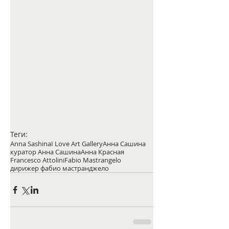
Теги:
Anna Sashina
I Love Art Gallery
Анна Сашина
куратор Анна Сашина
Анна Красная
Francesco Attolini
Fabio Mastrangelo
дирижер фабио мастранджело