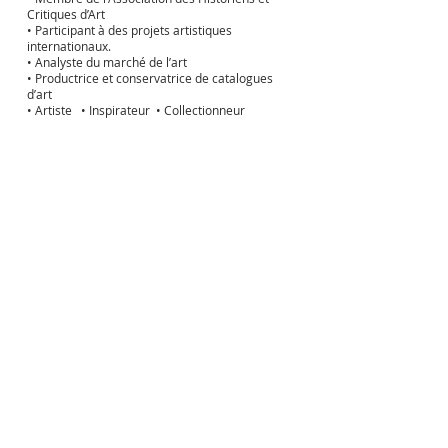
Critiques d’Art
• Participant à des projets artistiques
internationaux.
• Analyste du marché de l’art
• Productrice et conservatrice de catalogues
d’art
• Artiste • Inspirateur • Collectionneur
​Based in
France
LA MISSION DU
PROJECT