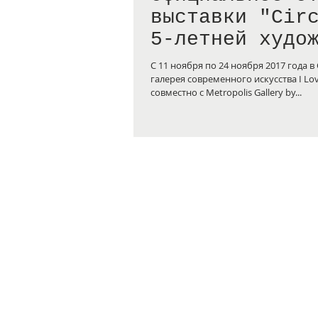
выставки "Cir
5-летней худо
Алисы Щелкано
С 11 ноября по 24 ноября 2017 года в
галерея современного искусства I Love
совместно c Metropolis Gallery by...