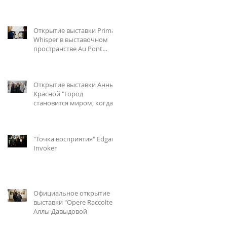
Открытие выставки Primal
Whisper в выставочном
пространстве Au Pont
Rouge
Открытие выставки Анны
Красной "Город
становится миром, когда
ты любишь одного из
живущих в нем
"Точка восприятия" Edgar
Invoker
Официальное открытие
выставки "Opere Raccolte"
Аллы Давыдовой