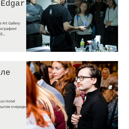
 Edgar
 Art Gallery
рографии!
сё об...
еле
kos Hotel
крытие очередного