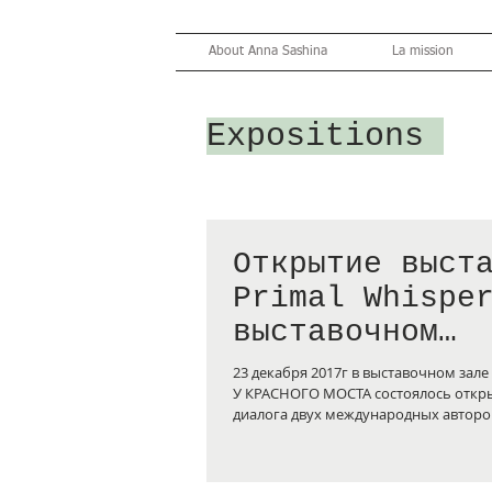
About Anna Sashina
La mission
Expositions
Открытие выст
Primal Whispe
выставочном
пространстве 
23 декабря 2017г в выставочном зал
Rouge
У КРАСНОГО МОСТА состоялось откры
диалога двух международных авторов 