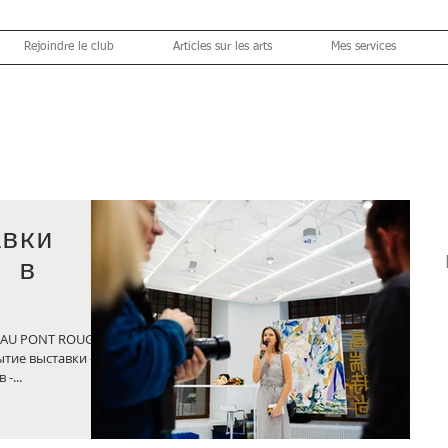
Rejoindre le club
Articles sur les arts
Mes services
авки
r в
Au Pont
е AU PONT ROUGE /
тие выставки -
-...