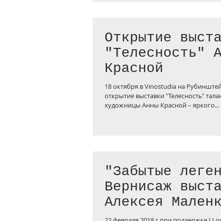
Открытие выст
"Телесность" 
Красной
18 октября в Vinostudia на Рубинштейна состоялось
открытие выставки "Телесность" тал
художницы Анны Красной – яркого...
"Забытые леге
Вернисаж выст
Алексея Мален
честь открыти
22 февраля 2018 г при поддержке I Love Art Gallery