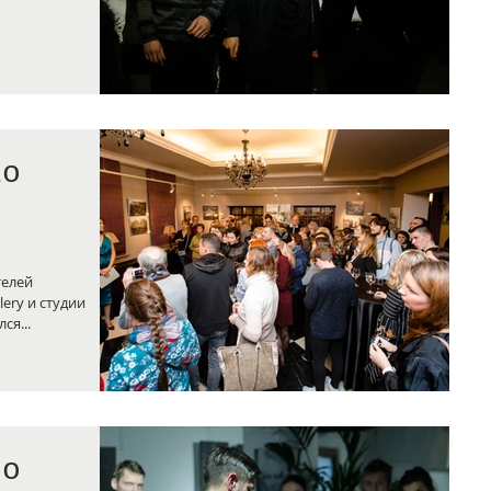
lo
телей
lery и студии
ся...
по