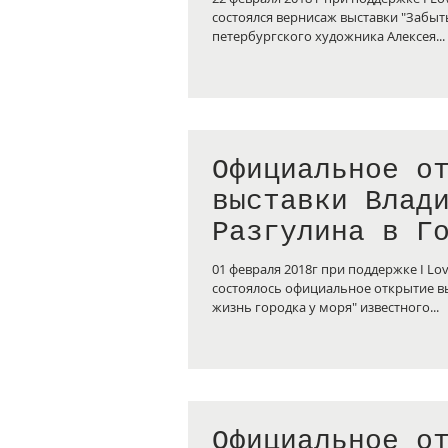
автосалона La
состоялся вернисаж выставки "Забытые легенды»
петербургского художника Алексея...
Официальное о
выставки Влад
Разгулина в Г
01 февраля 2018г при поддержке I Love
состоялось официальное открытие вы
жизнь городка у моря" известного...
Официальное о